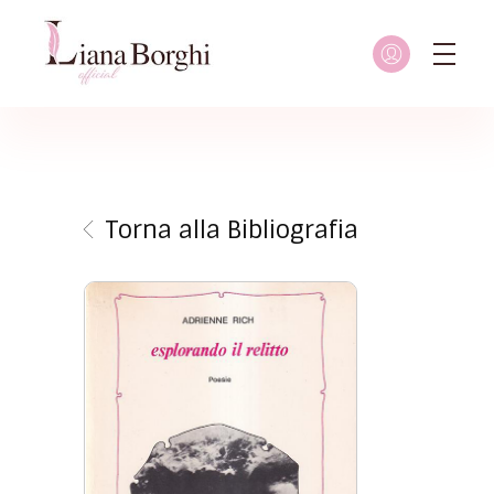
Liana Borghi - Official site
Sito ufficiale dedicato a Liana Borghi, ai suoi studi, alla sua vita dedicata all'attivismo femminista, lesbico e queer
Torna alla Bibliografia