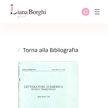
Liana Borghi - Official site
Sito ufficiale dedicato a Liana Borghi, ai suoi studi, alla sua vita dedicata all'attivismo femminista, lesbico e queer
Torna alla Bibliografia