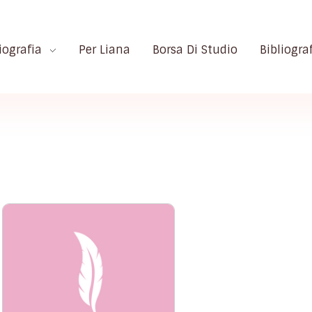
iografia
Per Liana
Borsa Di Studio
Bibliogra