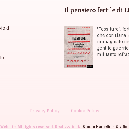
Il pensiero fertile di 
vio di
"Tessiture", f
che con Liana B
immaginato mon
gentile guerrie
militante refra
le
Privacy Policy
Cookie Policy
 Website. All rights reserved. Realizzato da
Studio Hamelin - Grafic