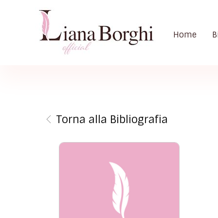
Home
B
Liana Borghi - Official site
Sito ufficiale dedicato a Liana Borghi, ai suoi studi, alla sua vita dedicata all'attivismo femminista, lesbico e queer
Torna alla Bibliografia