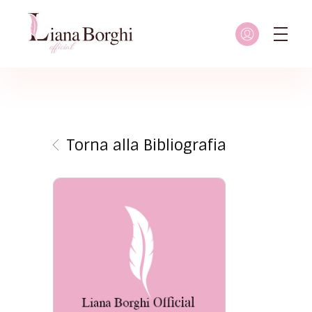
Liana Borghi - Official site
Sito ufficiale dedicato a Liana Borghi, ai suoi studi, alla sua vita dedicata all'attivismo femminista, lesbico e queer
Torna alla Bibliografia