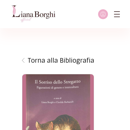
Liana Borghi - Official site
Sito ufficiale dedicato a Liana Borghi, ai suoi studi, alla sua vita dedicata all'attivismo femminista, lesbico e queer
Torna alla Bibliografia