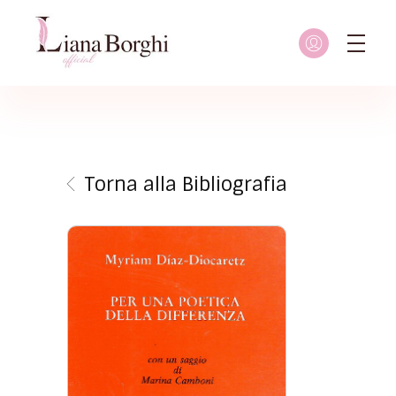
Liana Borghi - Official site
Sito ufficiale dedicato a Liana Borghi, ai suoi studi, alla sua vita dedicata all'attivismo femminista, lesbico e queer
Torna alla Bibliografia