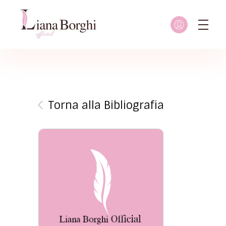
Liana Borghi - Official site
Sito ufficiale dedicato a Liana Borghi, ai suoi studi, alla sua vita dedicata all'attivismo femminista, lesbico e queer
Torna alla Bibliografia