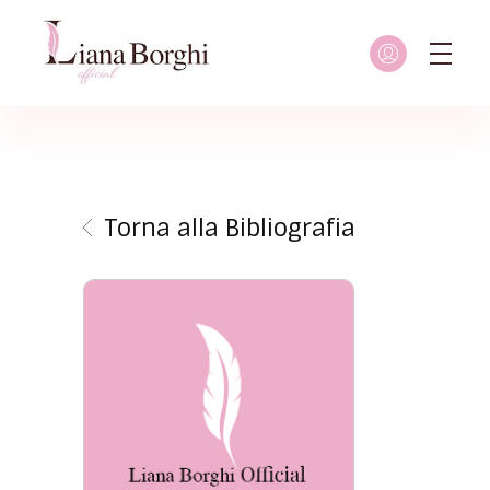
Liana Borghi - Official site
Sito ufficiale dedicato a Liana Borghi, ai suoi studi, alla sua vita dedicata all'attivismo femminista, lesbico e queer
Torna alla Bibliografia