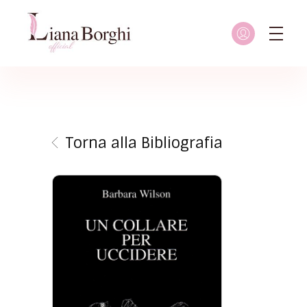
Liana Borghi - Official site
Sito ufficiale dedicato a Liana Borghi, ai suoi studi, alla sua vita dedicata all'attivismo femminista, lesbico e queer
Torna alla Bibliografia