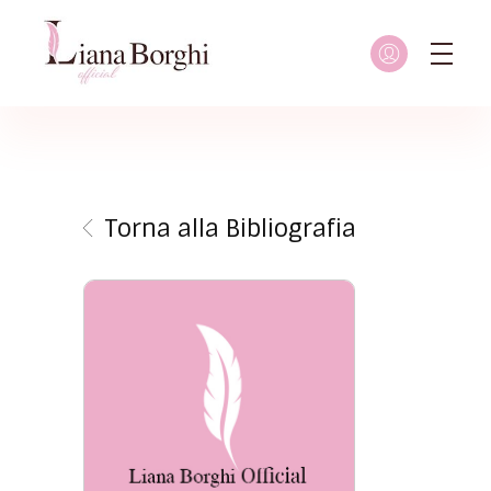
Liana Borghi - Official site
Sito ufficiale dedicato a Liana Borghi, ai suoi studi, alla sua vita dedicata all'attivismo femminista, lesbico e queer
Torna alla Bibliografia