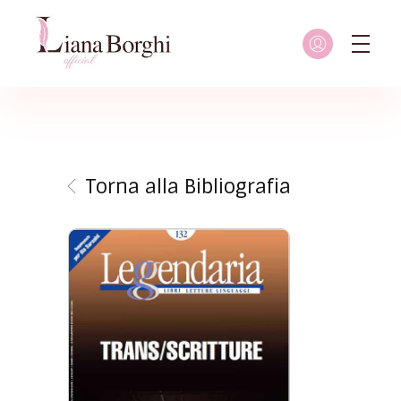
Liana Borghi - Official site
Sito ufficiale dedicato a Liana Borghi, ai suoi studi, alla sua vita dedicata all'attivismo femminista, lesbico e queer
Torna alla Bibliografia