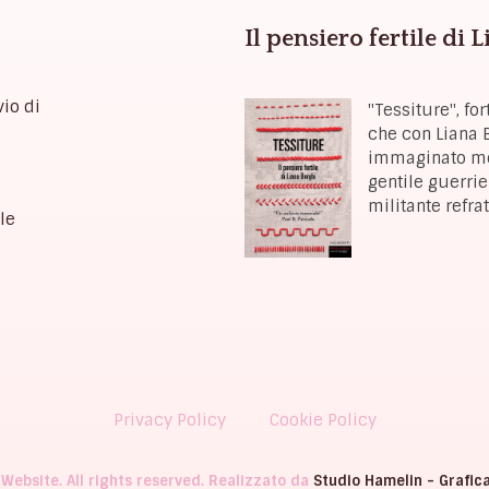
Il pensiero fertile di 
vio di
"Tessiture", f
che con Liana B
immaginato mon
gentile guerrie
militante refra
le
Privacy Policy
Cookie Policy
 Website. All rights reserved. Realizzato da
Studio Hamelin - Grafic