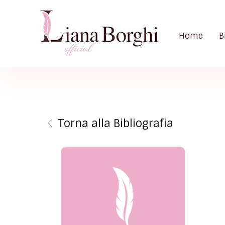
Home
B
Liana Borghi - Official site
Sito ufficiale dedicato a Liana Borghi, ai suoi studi, alla sua vita dedicata all'attivismo femminista, lesbico e queer
Torna alla Bibliografia