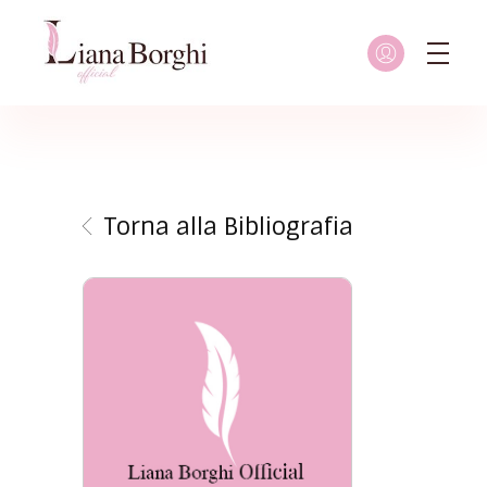
Liana Borghi - Official site
Sito ufficiale dedicato a Liana Borghi, ai suoi studi, alla sua vita dedicata all'attivismo femminista, lesbico e queer
Torna alla Bibliografia