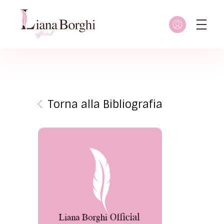
Liana Borghi - Official site
Sito ufficiale dedicato a Liana Borghi, ai suoi studi, alla sua vita dedicata all'attivismo femminista, lesbico e queer
Torna alla Bibliografia