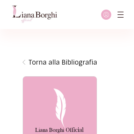
Liana Borghi - Official site
Sito ufficiale dedicato a Liana Borghi, ai suoi studi, alla sua vita dedicata all'attivismo femminista, lesbico e queer
Torna alla Bibliografia