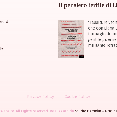
Il pensiero fertile di 
vio di
"Tessiture", f
che con Liana B
immaginato mon
gentile guerrie
militante refra
le
Privacy Policy
Cookie Policy
 Website. All rights reserved. Realizzato da
Studio Hamelin - Grafic