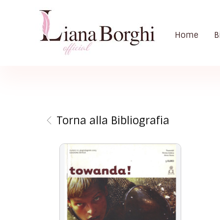
Home
B
Liana Borghi - Official site
Sito ufficiale dedicato a Liana Borghi, ai suoi studi, alla sua vita dedicata all'attivismo femminista, lesbico e queer
Torna alla Bibliografia