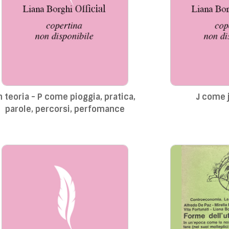
eoria - P come pioggia, pratica,
J come 
parole, percorsi, perfomance