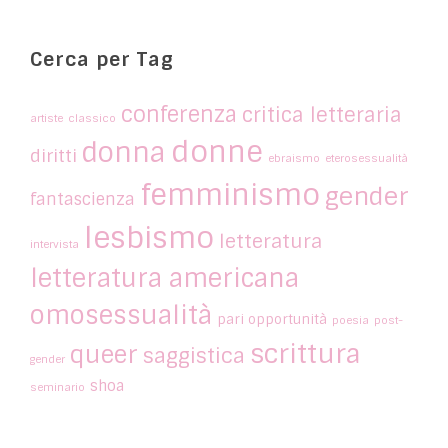
Cerca per Tag
conferenza
critica letteraria
artiste
classico
donne
donna
diritti
ebraismo
eterosessualità
femminismo
gender
fantascienza
lesbismo
letteratura
intervista
letteratura americana
omosessualità
pari opportunità
poesia
post-
scrittura
queer
saggistica
gender
shoa
seminario