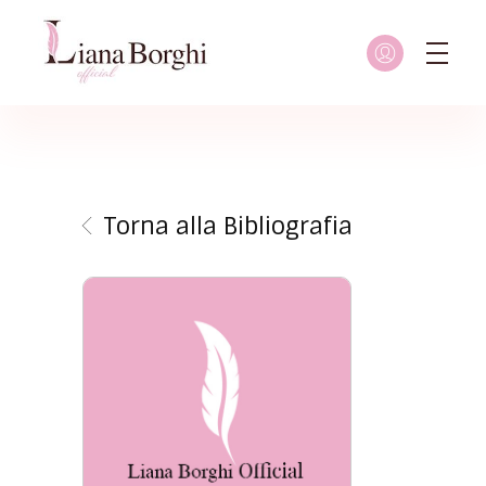
Liana Borghi - Official site
Sito ufficiale dedicato a Liana Borghi, ai suoi studi, alla sua vita dedicata all'attivismo femminista, lesbico e queer
Torna alla Bibliografia