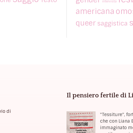
intervista
americana
omos
s
queer
saggistica
Il pensiero fertile di 
vio di
"Tessiture", f
che con Liana B
immaginato mon