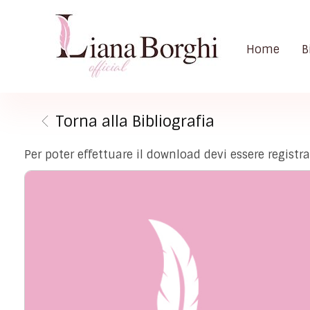
Home
B
Liana Borghi - Official site
Sito ufficiale dedicato a Liana Borghi, ai suoi studi, alla sua vita dedicata all'attivismo femminista, lesbico e queer
Torna alla Bibliografia
Per poter effettuare il download devi essere registr