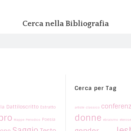
Cerca nella Bibliografia
Cerca per Tag
conferen
Dattiloscritto
la
Estratto
artiste
classico
bro
donne
Poesia
Mappe
Periodico
ebraismo
eterose
les
Saggio
gender
Testo
ione