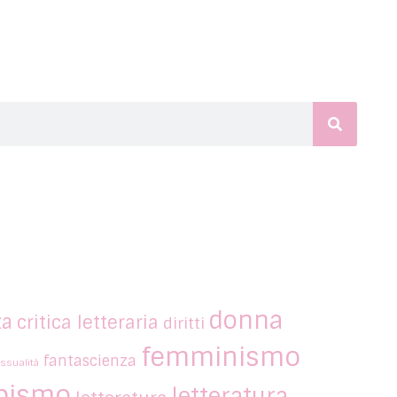
donna
za
critica letteraria
diritti
femminismo
fantascienza
ssualità
bismo
letteratura