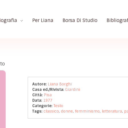
iografia
Per Liana
Borsa Di Studio
Bibliogra
ato
Autore:
Liana Borghi
Casa ed./Rivista:
Giardini
Città:
Pisa
Data:
1977
Categorie:
Testo
Tags:
classico
,
donne
,
femminismo
,
letteratura
,
pa