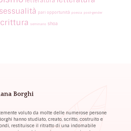
letteratura
essualità
pari opportunità
poesia
post-gender
crittura
shoa
seminario
Liana Borghi
ortemente voluto da molte delle numerose persone
orghi hanno studiato, creato, scritto, costruito e
di, restituisce il ritratto di una indomabile