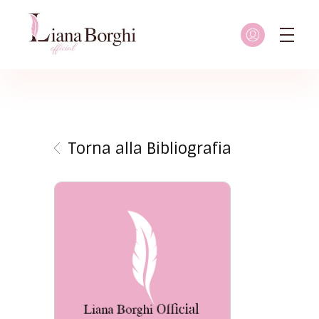
Liana Borghi - Official site
Sito ufficiale dedicato a Liana Borghi, ai suoi studi, alla sua vita dedicata all'attivismo femminista, lesbico e queer
Torna alla Bibliografia