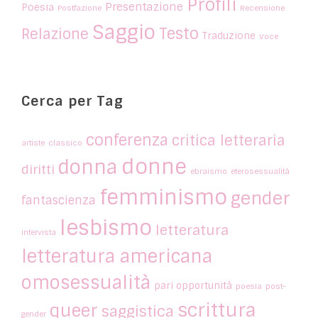
Profili
Presentazione
Poesia
Postfazione
Recensione
Saggio
Testo
Relazione
Traduzione
Voce
Cerca per Tag
conferenza
critica letteraria
artiste
classico
donne
donna
diritti
ebraismo
eterosessualità
femminismo
gender
fantascienza
lesbismo
letteratura
intervista
letteratura americana
omosessualità
pari opportunità
poesia
post-
scrittura
queer
saggistica
gender