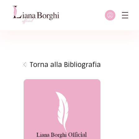
Liana Borghi - Official site
Sito ufficiale dedicato a Liana Borghi, ai suoi studi, alla sua vita dedicata all'attivismo femminista, lesbico e queer
Torna alla Bibliografia