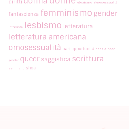
donne
donna
diritti
ebraismo
eterosessualità
femminismo
gender
fantascienza
lesbismo
letteratura
intervista
letteratura americana
omosessualità
pari opportunità
poesia
post-
scrittura
queer
saggistica
gender
shoa
seminario