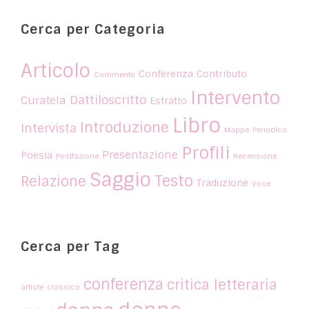
Cerca per Categoria
Articolo
Conferenza
Contributo
Commento
Intervento
Dattiloscritto
Curatela
Estratto
Libro
Introduzione
Intervista
Mappe
Periodico
Profili
Presentazione
Poesia
Postfazione
Recensione
Saggio
Testo
Relazione
Traduzione
Voce
Cerca per Tag
conferenza
critica letteraria
artiste
classico