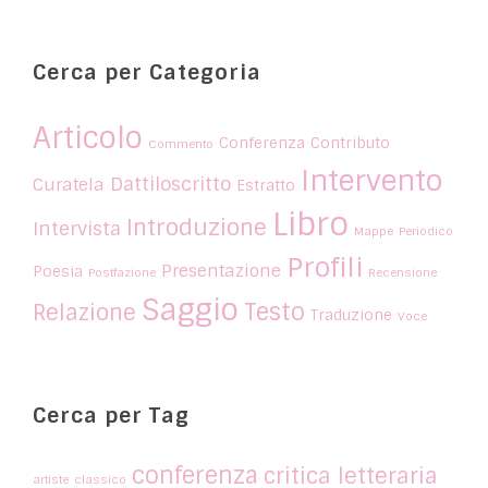
Cerca per Categoria
Articolo
Conferenza
Contributo
Commento
Intervento
Dattiloscritto
Curatela
Estratto
Libro
Introduzione
Intervista
Mappe
Periodico
Profili
Presentazione
Poesia
Postfazione
Recensione
Saggio
Testo
Relazione
Traduzione
Voce
Cerca per Tag
conferenza
critica letteraria
artiste
classico