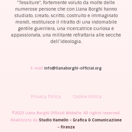
"Tessiture", fortemente voluto da molte delle
numerose persone che con Liana Borghi hanno
studiato, creato, scritto, costruito e immaginato
mondi, restituisce il ritratto di una indomabile
gentile guerriera, una ricercatrice curiosa e
appassionata, una militante refrattaria alle secche
dell’ideologia.
E-mail
info@lianaborghi-official.org
Privacy Policy
Cookie Policy
©2023 Liana Borghi Official Website. All rights reserved.
Realizzato da
Studio Hamelin - Grafica & Comunicazione
- Firenze