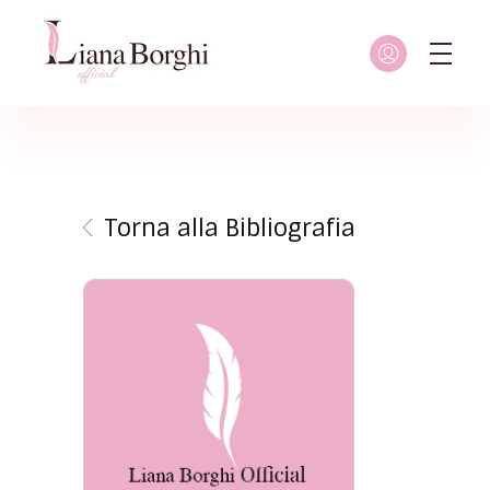
Liana Borghi - Official site
Sito ufficiale dedicato a Liana Borghi, ai suoi studi, alla sua vita dedicata all'attivismo femminista, lesbico e queer
Torna alla Bibliografia