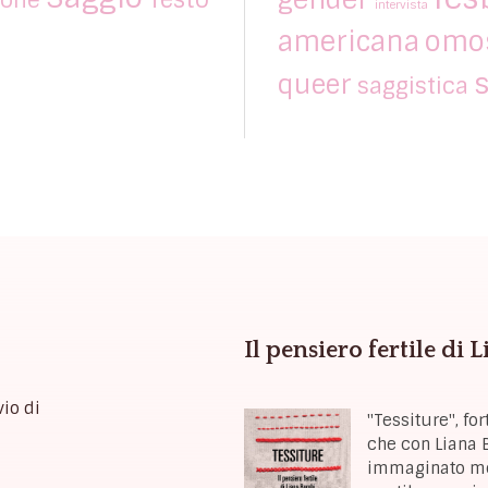
intervista
americana
omos
s
queer
saggistica
Il pensiero fertile di 
vio di
"Tessiture", f
che con Liana B
immaginato mon