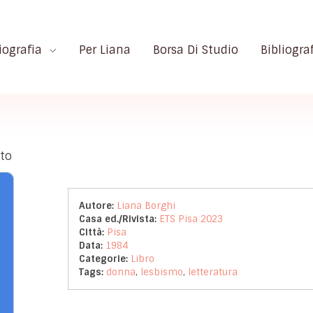
iografia
Per Liana
Borsa Di Studio
Bibliogra
ato
Autore:
Liana Borghi
Casa ed./Rivista:
ETS Pisa 2023
Città:
Pisa
Data:
1984
Categorie:
Libro
Tags:
donna
,
lesbismo
,
letteratura