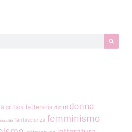
donna
za
critica letteraria
diritti
femminismo
fantascienza
ssualità
bismo
letteratura