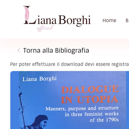
Home
B
Liana Borghi - Official site
Sito ufficiale dedicato a Liana Borghi, ai suoi studi, alla sua vita dedicata all'attivismo femminista, lesbico e queer
Torna alla Bibliografia
Per poter effettuare il download devi essere registr