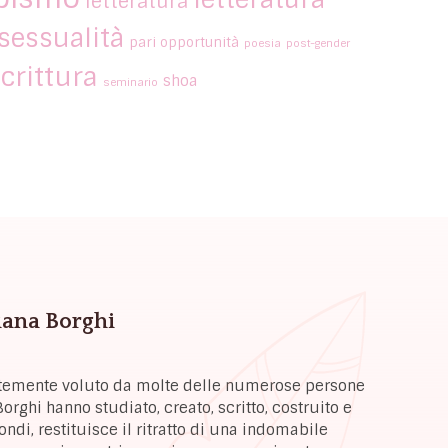
letteratura
essualità
pari opportunità
poesia
post-gender
crittura
shoa
seminario
Liana Borghi
ortemente voluto da molte delle numerose persone
orghi hanno studiato, creato, scritto, costruito e
di, restituisce il ritratto di una indomabile