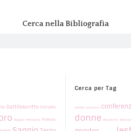
Cerca nella Bibliografia
Cerca per Tag
conferen
Dattiloscritto
la
Estratto
artiste
classico
bro
donne
Poesia
Mappe
Periodico
ebraismo
eterose
les
Saggio
gender
Testo
ione