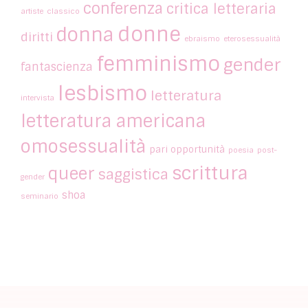
conferenza
critica letteraria
artiste
classico
donne
donna
diritti
ebraismo
eterosessualità
femminismo
gender
fantascienza
lesbismo
letteratura
intervista
letteratura americana
omosessualità
pari opportunità
poesia
post-
scrittura
queer
saggistica
gender
shoa
seminario