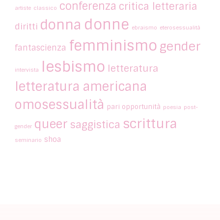
conferenza
critica letteraria
artiste
classico
donne
donna
diritti
ebraismo
eterosessualità
femminismo
gender
fantascienza
lesbismo
letteratura
intervista
letteratura americana
omosessualità
pari opportunità
poesia
post-
scrittura
queer
saggistica
gender
shoa
seminario