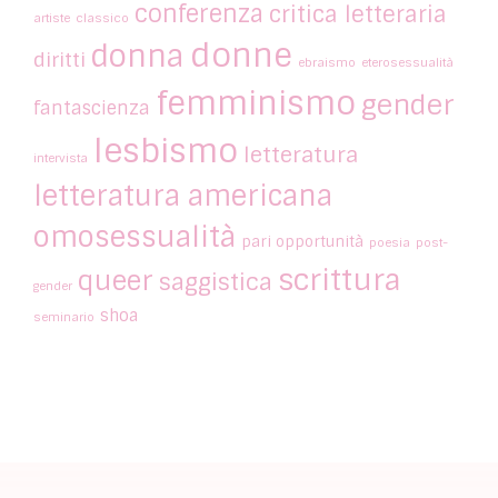
conferenza
critica letteraria
artiste
classico
donne
donna
diritti
ebraismo
eterosessualità
femminismo
gender
fantascienza
lesbismo
letteratura
intervista
letteratura americana
omosessualità
pari opportunità
poesia
post-
scrittura
queer
saggistica
gender
shoa
seminario