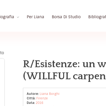
iografia
Per Liana
Borsa Di Studio
Bibliogra
ato
R/Esistenze: un wi
(WILLFUL carpent
Autore:
Liana Borghi
Città:
Firenze
Data:
2016