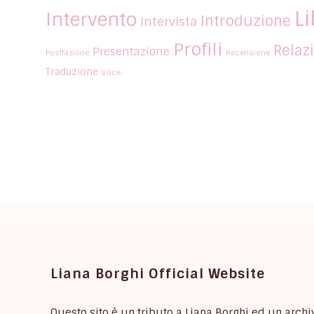
Li
Intervento
Introduzione
Intervista
Profili
Relaz
Presentazione
Postfazione
Recensione
Traduzione
Voce
Liana Borghi Official Website
Questo sito è un tributo a Liana Borghi ed un archi