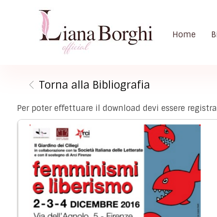
Home
B
Liana Borghi - Official site
Sito ufficiale dedicato a Liana Borghi, ai suoi studi, alla sua vita dedicata all'attivismo femminista, lesbico e queer
Torna alla Bibliografia
Per poter effettuare il download devi essere registr