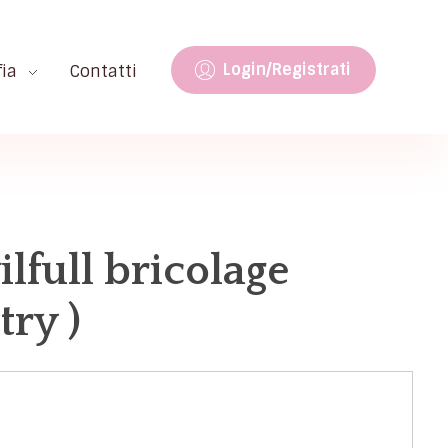
Login/Registrati
fia
Contatti
lfull bricolage
ry )