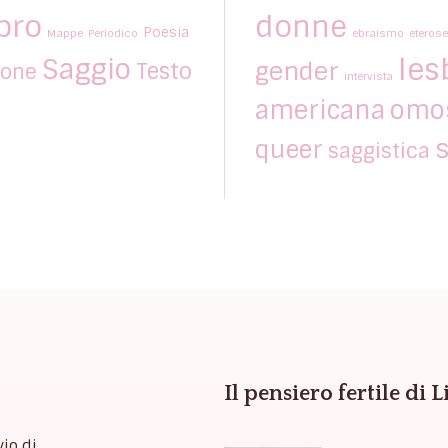
bro
donne
Poesia
Mappe
Periodico
ebraismo
eterose
les
Saggio
gender
Testo
ione
intervista
americana
omos
s
queer
saggistica
Il pensiero fertile di 
vio di