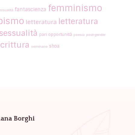
femminismo
fantascienza
ssualità
bismo
letteratura
letteratura
essualità
pari opportunità
poesia
post-gender
crittura
shoa
seminario
Liana Borghi