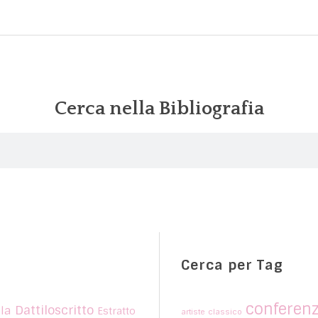
Cerca nella Bibliografia
Cerca per Tag
conferen
Dattiloscritto
la
Estratto
artiste
classico