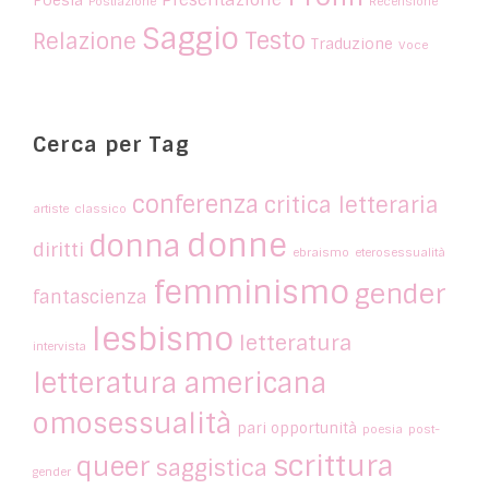
Poesia
Postfazione
Recensione
Saggio
Testo
Relazione
Traduzione
Voce
Cerca per Tag
conferenza
critica letteraria
artiste
classico
donne
donna
diritti
ebraismo
eterosessualità
femminismo
gender
fantascienza
lesbismo
letteratura
intervista
letteratura americana
omosessualità
pari opportunità
poesia
post-
scrittura
queer
saggistica
gender