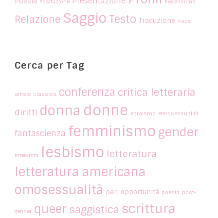
Presentazione
Poesia
Postfazione
Recensione
Saggio
Testo
Relazione
Traduzione
Voce
Cerca per Tag
conferenza
critica letteraria
artiste
classico
donne
donna
diritti
ebraismo
eterosessualità
femminismo
gender
fantascienza
lesbismo
letteratura
intervista
letteratura americana
omosessualità
pari opportunità
poesia
post-
scrittura
queer
saggistica
gender