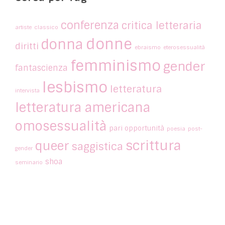
conferenza
critica letteraria
artiste
classico
donne
donna
diritti
ebraismo
eterosessualità
femminismo
gender
fantascienza
lesbismo
letteratura
intervista
letteratura americana
omosessualità
pari opportunità
poesia
post-
scrittura
queer
saggistica
gender
shoa
seminario