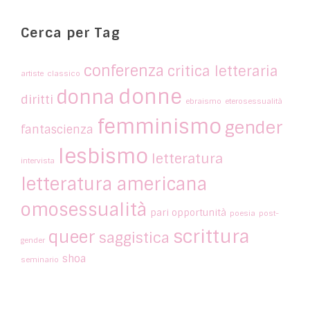
Cerca per Tag
conferenza
critica letteraria
artiste
classico
donne
donna
diritti
ebraismo
eterosessualità
femminismo
gender
fantascienza
lesbismo
letteratura
intervista
letteratura americana
omosessualità
pari opportunità
poesia
post-
scrittura
queer
saggistica
gender
shoa
seminario